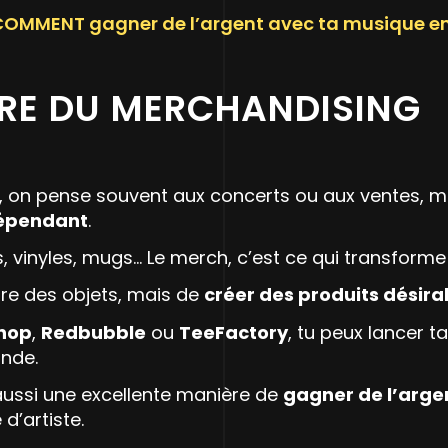
OMMENT gagner de l’argent avec ta musique e
DRE DU MERCHANDISING
, on pense souvent aux concerts ou aux ventes, m
dépendant
.
s, vinyles, mugs… Le merch, c’est ce qui transforme 
dre des objets, mais de
créer des produits désira
hop
,
Redbubble
ou
TeeFactory
, tu peux lancer 
nde.
aussi une excellente manière de
gagner de l’arge
d’artiste.