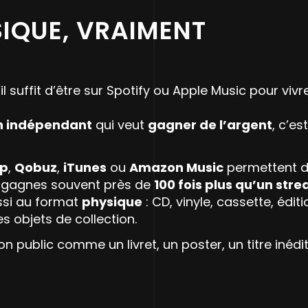
SIQUE, VRAIMENT
suffit d’être sur Spotify ou Apple Music pour vivr
n indépendant
qui veut
gagner de l’argent
, c’es
p
,
Qobuz
,
iTunes
ou
Amazon Music
permettent de
u gagnes souvent près de
100 fois plus qu’un str
ussi au format
physique
: CD, vinyle, cassette, édit
s objets de collection.
on public comme un livret, un poster, un titre inéd