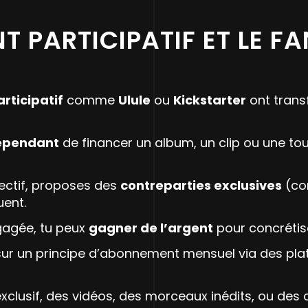
T PARTICIPATIF ET LE F
rticipatif
comme
Ulule
ou
Kickstarter
ont trans
épendant
de financer un album, un clip ou une to
jectif, proposes des
contreparties exclusives
(co
uent.
gagée, tu peux
gagner de l’argent
pour concrétise
se sur un principe d’abonnement mensuel via des 
xclusif, des vidéos, des morceaux inédits, ou des 